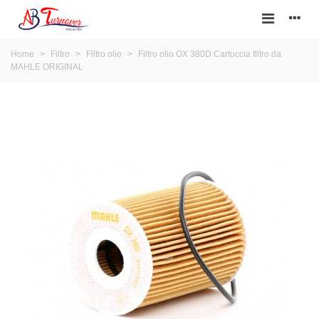
Home
>
Filtro
>
Filtro olio
>
Filtro olio OX 380D Cartuccia filtro da
MAHLE ORIGINAL