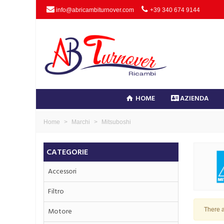
info@abricambiturnover.com
+39 340 674 9144
HOME
AZIENDA
Home
>
Marchi
>
Mitsuboshi
CATEGORIE
Accessori
Filtro
There a
Motore