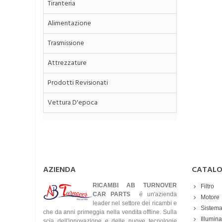
Tiranteria
Alimentazione
Trasmissione
Attrezzature
Prodotti Revisionati
Vettura D'epoca
AZIENDA
CATAL
RICAMBI AB TURNOVER
Filtro
CAR PARTS
é un'azienda
Motore
leader nel settore dei ricambi e
Sistema
che da anni primeggia nella vendita offline. Sulla
Illumin
scia dell'innovazione e delle nuove tecnologie