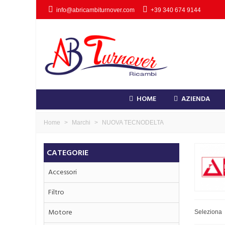
info@abricambiturnover.com
+39 340 674 9144
HOME
AZIENDA
Home
>
Marchi
>
NUOVA TECNODELTA
CATEGORIE
Accessori
Filtro
Motore
Seleziona