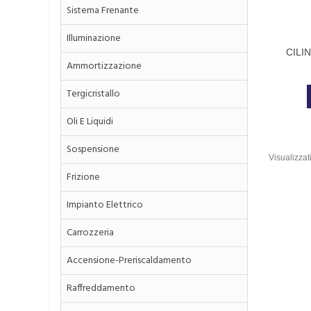
Sistema Frenante
Illuminazione
CILI
Ammortizzazione
Tergicristallo
Oli E Liquidi
Sospensione
Visualizzati
Frizione
Impianto Elettrico
Carrozzeria
Accensione-Preriscaldamento
Raffreddamento