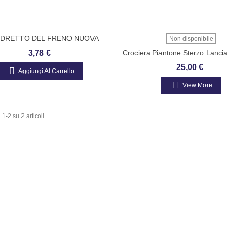
NDRETTO DEL FRENO NUOVA
Non disponibile
TECNODELTA
3,78 €
Crociera Piantone Sterzo Lancia
86 Al 92 Cod: Vema 13316. 2
25,00 €
Aggiungi Al Carrello
View More
 1-2 su 2 articoli