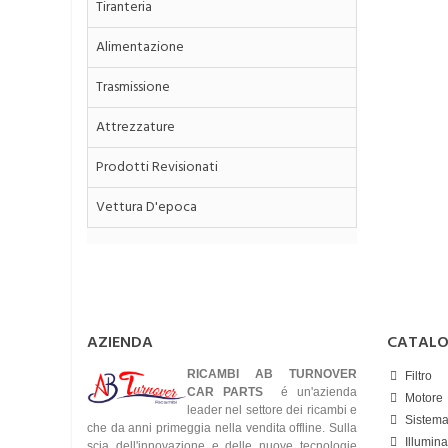
Tiranteria
Alimentazione
Trasmissione
Attrezzature
Prodotti Revisionati
Vettura D'epoca
AZIENDA
CATAL
RICAMBI AB TURNOVER
Filtro
CAR PARTS
é un'azienda
Motore
leader nel settore dei ricambi e
Sistema
che da anni primeggia nella vendita offline. Sulla
Illumin
scia dell'innovazione e delle nuove tecnologie