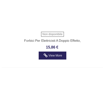
Non disponibile
Forbici Per Elettricisti A Doppio Effetto,
Con Profili A Fresa In Acciaio Inossidabile
15,86 €
BETA 1128BAX
View More