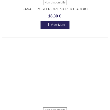
Non disponibile
FANALE POSTERIORE SX PER PIAGGIO
APE TM 703 DIESEL PIAGGIO 566124
18,30 €
View More
Non disponibile