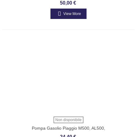
ARIA PORTER 1.3 1788187Z09000
50,00 €
View More
Non disponibile
Pompa Gasolio Piaggio M500, AL500,
Lombardini LDW502, LDW702 850321
24,40 €