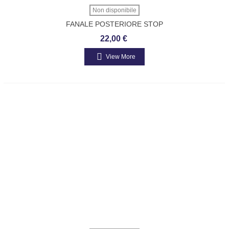
Non disponibile
FANALE POSTERIORE STOP
ORIGINALE ART.567192 PIAGGIO APE
22,00 €
50 MIX FL3 APE POKER NRG
View More