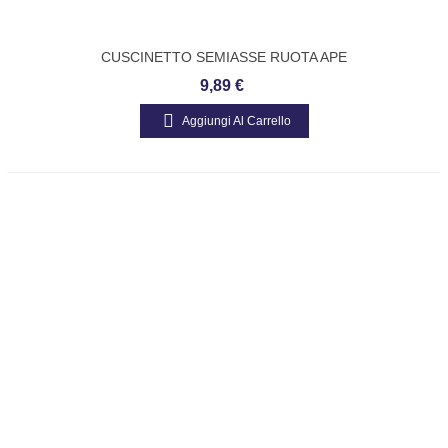
CUSCINETTO SEMIASSE RUOTA APE
128080
9,89 €
Aggiungi Al Carrello