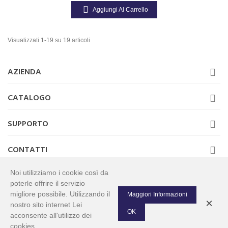
Aggiungi Al Carrello
Visualizzati 1-19 su 19 articoli
AZIENDA
CATALOGO
SUPPORTO
CONTATTI
Noi utilizziamo i cookie così da
poterle offrire il servizio
migliore possibile. Utilizzando il
Maggiori Informazioni
×
Tutti i diritti riservati www.abricambiturnover.com. Negozio online ricambi
nostro sito internet Lei
auto. P.IVA 09446741218
OK
acconsente all'utilizzo dei
cookies.