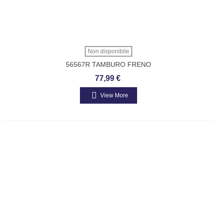
Non disponibile
56567R TAMBURO FRENO
POSTERIORE PIAGGIO APE TM 602-
77,99 €
703-MAX-POKER BENZ. E DIESEL
View More