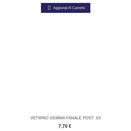
Aggiungi Al Carrello
VETRINO GEMMA FANALE POST. SX
PIAGGIO APE MP 155535
7,70 €