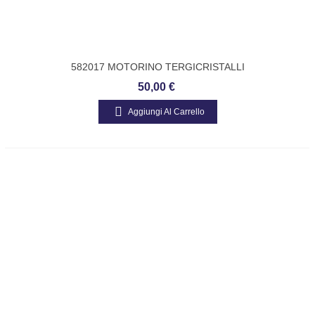
582017 MOTORINO TERGICRISTALLI
POSTERIORE ORIGINALE PIAGGIO APE
50,00 €
TM 220
Aggiungi Al Carrello