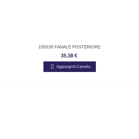
155538 FANALE POSTERIORE
COMPLETO SX PIAGGIO APE MP 601-
35,38 €
600 -APE CAR FLO ORIGINAL
Aggiungi Al Carrello