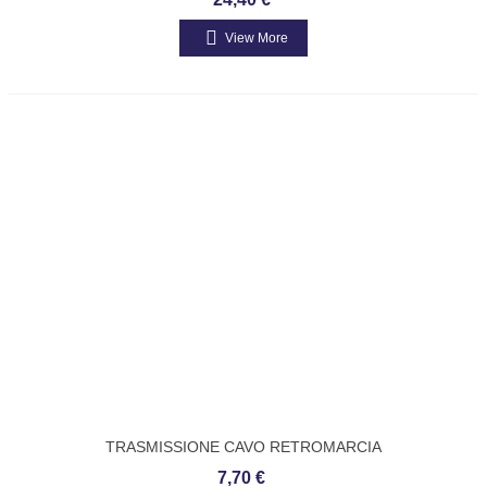
BCD 2670
View More
TRASMISSIONE CAVO RETROMARCIA
ORIGINALE PIAGGIO APE FL FL2 FL3
7,70 €