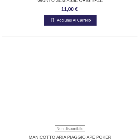
GIUNTO SEMIASSE ORIGINALE
PIAGGIO 2283020001 APE TM P 703 602
11,00 €
– DIESEL
Aggiungi Al Carrello
Non disponibile
MANICOTTO ARIA PIAGGIO APE POKER