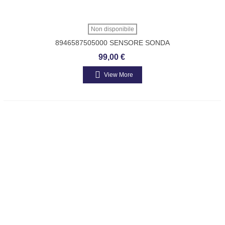
Non disponibile
8946587505000 SENSORE SONDA
LAMBDA PORTER 16V VAN 1300 1998-
99,00 €
2007 ORIGINALE PIAGG
View More