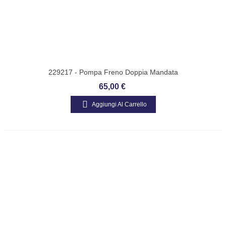
229217 - Pompa Freno Doppia Mandata
Per Piaggio Ape Car P2 - Ape Car P3
65,00 €
Aggiungi Al Carrello