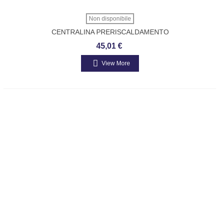
Non disponibile
CENTRALINA PRERISCALDAMENTO
CANDELETTA ORIGINALE PIAGGIO
45,01 €
PORTER DIESEL 580221
View More