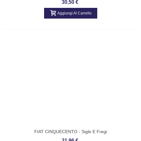
30,50 €
181373980
Aggiungi Al Carrello
FIAT CINQUECENTO - Sigle E Fregi
Posteriori - OEM-46455129
21,96 €