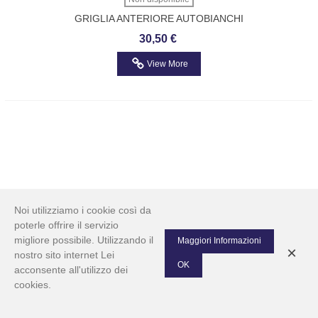
GRIGLIA ANTERIORE AUTOBIANCHI
GIARDINIERA
30,50 €
View More
Noi utilizziamo i cookie così da
poterle offrire il servizio
migliore possibile. Utilizzando il
Maggiori Informazioni
×
nostro sito internet Lei
OK
acconsente all'utilizzo dei
cookies.
0
Left column
Cart
Top