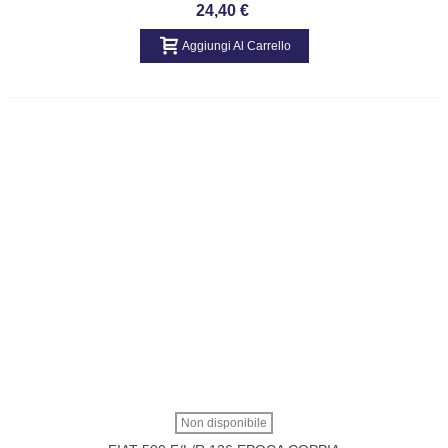
POST. FIAT BRAVO - MAREA ORIGINALE
24,40 €
720427633
Aggiungi Al Carrello
Non disponibile