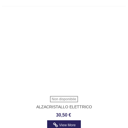
Non disponibile
ALZACRISTALLO ELETTRICO
ANTERIORE SX RHIAG IDEA-MUSA 03-
30,50 €
View More