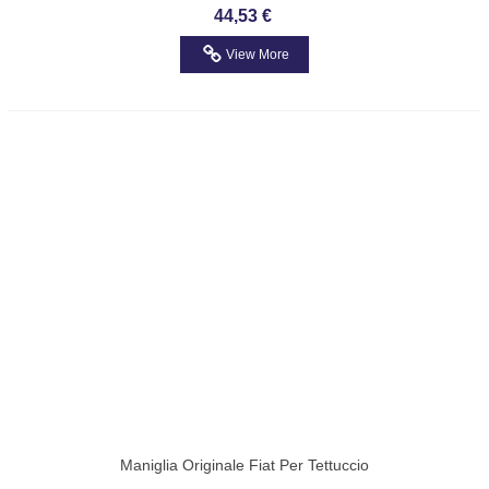
ANTERIORE SX RHIAG FIAT Codice
44,53 €
RHIAG: ALE0064S
View More
Maniglia Originale Fiat Per Tettuccio
Scorrevole Fiat Tempra, Tipo OE