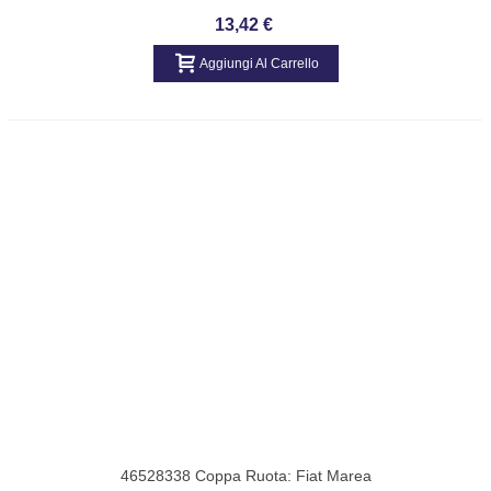
TARGHETTA SCRITTA "126 BIS
13,42 €
Aggiungi Al Carrello
46528338 Coppa Ruota: Fiat Marea