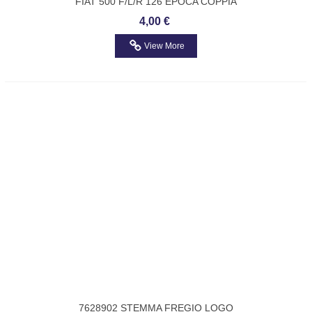
FIAT 500 F/L/R 126 EPOCA COPPIA
STAFFE IN METALLO PORTATARGA PER
4,00 €
TARGA ANTERIORE
View More
7628902 STEMMA FREGIO LOGO