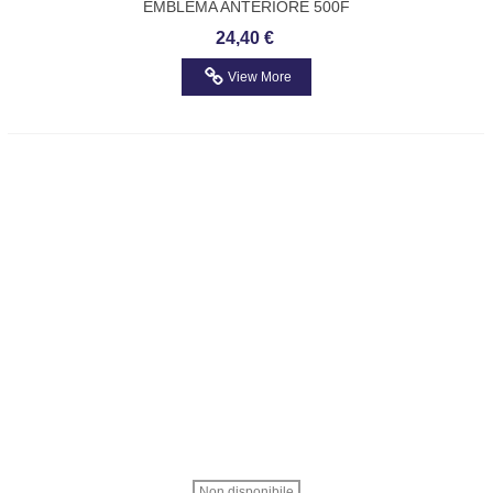
EMBLEMA ANTERIORE 500F
ADATTABILE FIAT 4173311
24,40 €
View More
Non disponibile