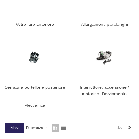
Vetro faro anteriore
Allargamenti parafanghi
Serratura portellone posteriore
Interruttore, accensione /
motorino d'avviamento
Meccanica
Succ
Filtro
1/6
Rilevanza