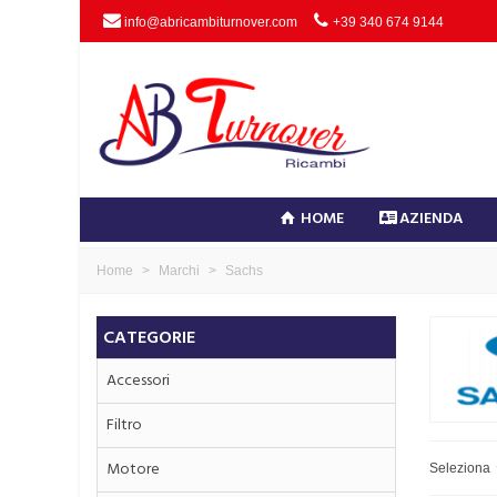
info@abricambiturnover.com
+39 340 674 9144
HOME
AZIENDA
Home
>
Marchi
>
Sachs
CATEGORIE
Accessori
Filtro
Motore
Seleziona