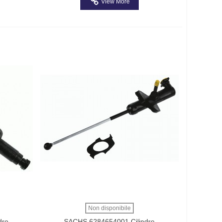
View More
Non disponibile
dro
SACHS 6284654001 Cilindro