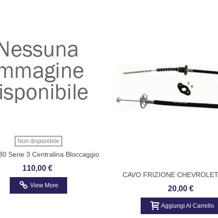
Non disponibile
0 Serie 3 Centralina Bloccaggio
izzata NUOVA Originale 1380302
110,00 €
CAVO FRIZIONE CHEVROLET
Sachs
SACHS 3074600155
View More
20,00 €
Aggiungi Al Carrello