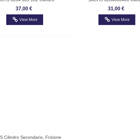
ettitore, Frizione Con Sensore
Trasmettitore Frizione Fiat Ide
37,00 €
31,00 €
Sachs 6284605102
Musa
View More
View More
 Cilindro Secondario, Frizione