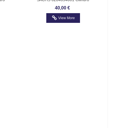
a-Lancia
Trasmettitore Frizione Doblo
40,00 €
View More