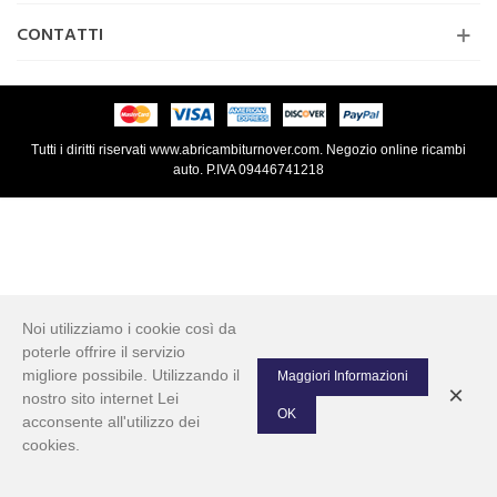
CONTATTI
Tutti i diritti riservati www.abricambiturnover.com. Negozio online ricambi
auto. P.IVA 09446741218
Noi utilizziamo i cookie così da
poterle offrire il servizio
migliore possibile. Utilizzando il
Maggiori Informazioni
×
nostro sito internet Lei
OK
acconsente all'utilizzo dei
cookies.
0
Left column
Cart
Top