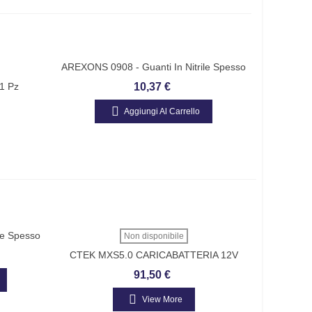
AREXONS 0908 - Guanti In Nitrile Spesso
TG. M - Conf. 50 Pz
1 Pz
10,37 €
ONE
Aggiungi Al Carrello
le Spesso
Non disponibile
CTEK MXS5.0 CARICABATTERIA 12V
Fino A 160Ah INTEC CTEK MXS 5.0
91,50 €
View More