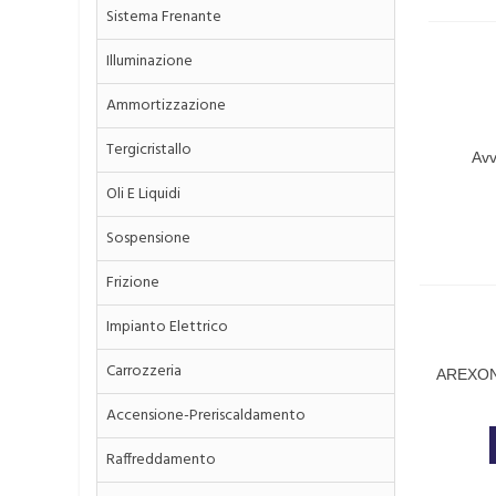
Sistema Frenante
Illuminazione
Ammortizzazione
Tergicristallo
Avv
Compr
Oli E Liquidi
11x16
Sospensione
Frizione
Impianto Elettrico
Carrozzeria
AREXONS
Accensione-Preriscaldamento
Raffreddamento