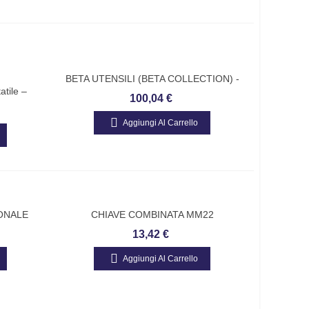
BETA UTENSILI (BETA COLLECTION) -
tile –
POLTRONA DA UFFICIO Codice:
100,04 €
A, Booster
095630050
esel E
Aggiungi Al Carrello
GONALE
CHIAVE COMBINATA MM22
13,42 €
Aggiungi Al Carrello