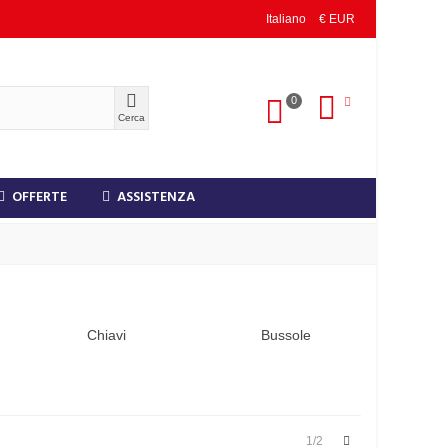
Italiano
€ EUR
0
Cerca
OFFERTE
ASSISTENZA
Chiavi
Bussole
Successivo
1/2