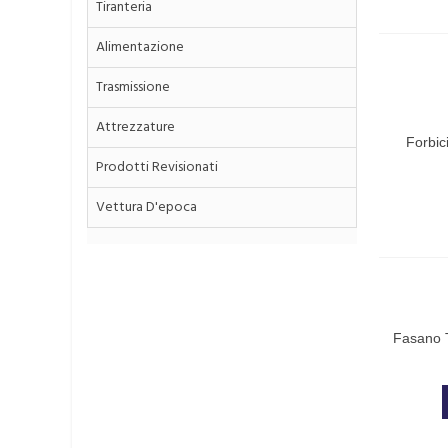
Tiranteria
Alimentazione
Trasmissione
Attrezzature
Forbici
Con Prof
Prodotti Revisionati
Vettura D'epoca
Fasano T
C