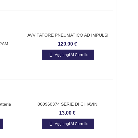
AVVITATORE PNEUMATICO AD IMPULSI
CON ATTACCO 1/2" FASANO TOOLS
SRAM
120,00 €
FGA 307
onal 180
Aggiungi Al Carrello
teria
000960374 SERIE DI CHIAVINI
Ciclo Di
ESAGONALI BETA
13,00 €
Aggiungi Al Carrello