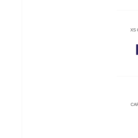
XS 
CA