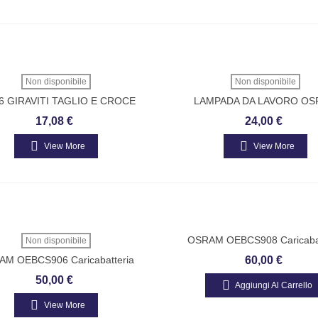
Non disponibile
Non disponibile
6 GIRAVITI TAGLIO E CROCE
LAMPADA DA LAVORO O
MARCA FASANO
LEDILPRO LEDinspect Professi
17,08 €
24,00 €
View More
View More
OSRAM OEBCS908 Caricabat
Non disponibile
Intelligente E Mantenitore Con 
M OEBCS906 Caricabatteria
60,00 €
Carica In Più Fasi
igente E Mantenitore Con Ciclo Di
50,00 €
Aggiungi Al Carrello
Carica In Più Fasi
View More