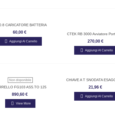
0.8 CARICATORE BATTERIA
60,00 €
CTEK RB 3000 Avviatore Porta
Corrente Di Picco Batteria 3000
270,00 €
Aggiungi Al Carrello
Per Batterie 12V In Veicoli Di
Benzina
Aggiungi Al Carrello
CHIAVE A T SNODATA ESA
Non disponibile
RRELLO FG103 ASS.TO 125
21,96 €
890,60 €
Aggiungi Al Carrello
View More