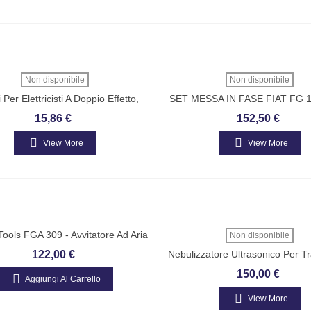
Non disponibile
Non disponibile
 Per Elettricisti A Doppio Effetto,
SET MESSA IN FASE FIAT FG 
ili A Fresa In Acciaio Inossidabile
FASANO
15,86 €
152,50 €
BETA 1128BAX
View More
View More
ools FGA 309 - Avvitatore Ad Aria
Non disponibile
on Attacco Quadro Da 1/2'
122,00 €
Nebulizzatore Ultrasonico Per T
Purificant
150,00 €
Aggiungi Al Carrello
View More