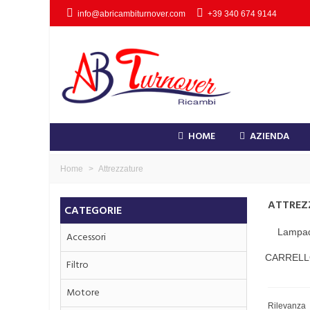
info@abricambiturnover.com
+39 340 674 9144
HOME
AZIENDA
Home
>
Attrezzature
ATTREZ
CATEGORIE
Lampad
Accessori
CARRELL
Filtro
Motore
Rilevanza