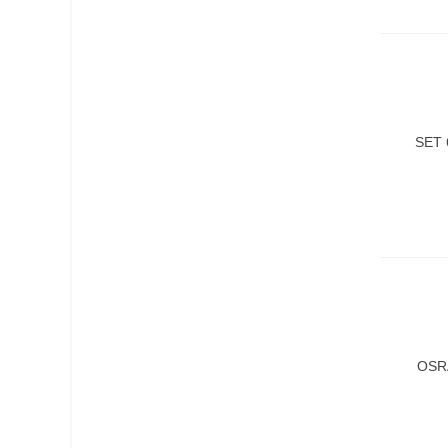
SET 
OSRA
Intell