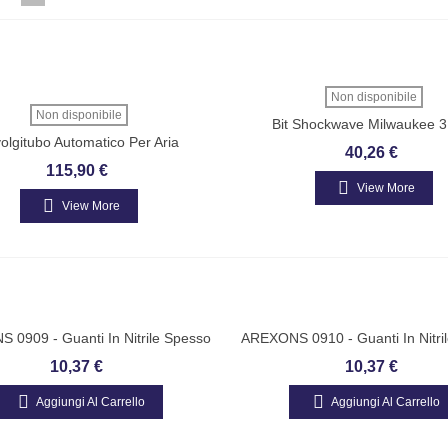
Non disponibile
Non disponibile
Bit Shockwave Milwaukee 3
olgitubo Automatico Per Aria
Avvitatura II GENERAZI
40,26 €
essa. Diametro Ø Tubo Interno
115,90 €
 Mm. Lunghezza Tubo 15 Metri
View More
View More
 0909 - Guanti In Nitrile Spesso
AREXONS 0910 - Guanti In Nitri
TG. L - Conf. 50 Pz
TG. XL - Conf. 50 Pz
10,37 €
10,37 €
Aggiungi Al Carrello
Aggiungi Al Carrello