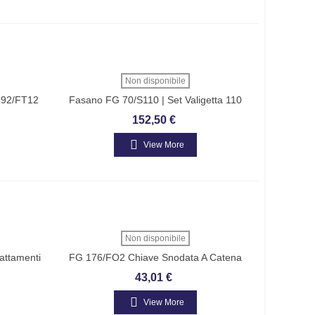
Non disponibile
192/FT12
Fasano FG 70/S110 | Set Valigetta 110
Maschi E Filiere In Acciaio Cromato
152,50 €
View More
Non disponibile
rattamenti
FG 176/FO2 Chiave Snodata A Catena
Doppia Per Filtri Olio MARCA FASANO
43,01 €
View More