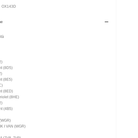
:
OX143D
ne
ità
2)
t (8D5)
2)
t (8E5)
C)
nt (8ED)
iolet (8HE)
2)
t (4B5)
 (WGR)
K I VAN (WGR)
 (7V8, 7V9)