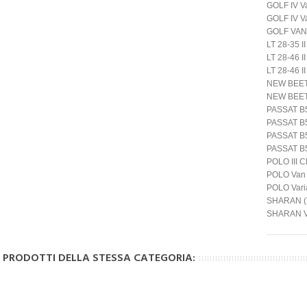
GOLF IV V
GOLF IV Va
GOLF VAN I
LT 28-35 I
LT 28-46 I
LT 28-46 I
NEW BEET
NEW BEETL
PASSAT B5
PASSAT B5
PASSAT B5
PASSAT B5.
POLO III 
POLO Van 
POLO Vari
SHARAN (
SHARAN V
I PRODOTTI DELLA STESSA CATEGORIA: