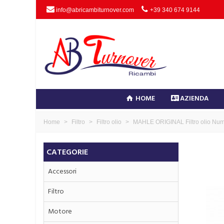
info@abricambiturnover.com
+39 340 674 9144
HOME
AZIENDA
Home
>
Filtro
>
Filtro olio
>
MAHLE ORIGINAL Filtro olio Num
CATEGORIE
Accessori
Filtro
Motore