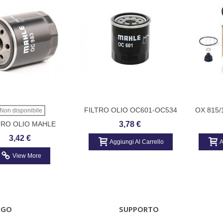
FILTRO OLIO OC601-OC534
OX 815
Non disponibile
FILTR
TRO OLIO MAHLE
3,78 €
IGINAL KNECHT
3,42 €
Aggiungi Al Carrello
A
View More
OGO
SUPPORTO