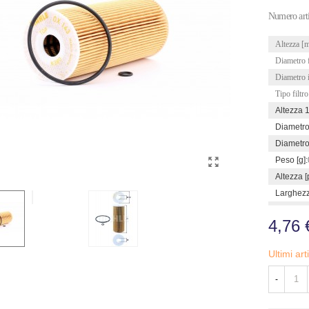
Numero art
Altezza [
Diametro f
Diametro 
Tipo filtro
Altezza 
Diametro
Diametro
Peso [g]:
Altezza [p
Larghezza
4,76 
Ultimi ar
-