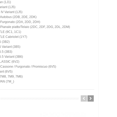
an (1J1)
riant (1J5)
V Variant (1J5)
I Autobus (2DB, 2DE, 2DK)
I Furgonato (2DA, 2DD, 2DH)
I Pianale piatto/Telaio (2DC, 2DF, 2DG, 2DL, 2DM)
LE (9C1, 1C1)
E Cabriolet (1Y7)
 (3B2)
 Variant (3B5)
.5 (3B3)
5 Variant (3B6)
CLASSIC (6V2)
Cassone / Furgonato / Promiscuo (6V5)
ant (6V5)
7M8, 7M9, 7M6)
AN (7M_)