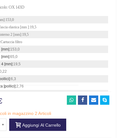
icolo:
OX 143D
mm]:
153,0
ascia elastica [mm ]:
19,5
interno 2 [mm]:
19,5
:
Cartuccia filtro
1 [mm]:
153,0
 [mm]:
65,0
 4 [mm]:
19,5
0,22
ollici]:
6,3
 [pollici]:
2,76
€
ticoli in magazzino
2 Articoli
+
Aggiungi Al Carrello