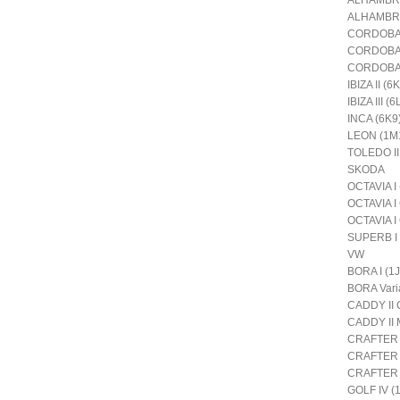
ALHAMBRA
CORDOBA 
CORDOBA V
CORDOBA V
IBIZA II (6
IBIZA III (6
INCA (6K9
LEON (1M
TOLEDO II
SKODA
OCTAVIA I
OCTAVIA I 
OCTAVIA I
SUPERB I 
VW
BORA I (1J
BORA Varia
CADDY II 
CADDY II 
CRAFTER 3
CRAFTER 3
CRAFTER 30
GOLF IV (