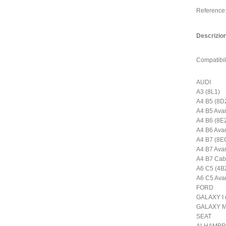
Reference
Descrizio
Compatibil
AUDI
A3 (8L1)
A4 B5 (8D
A4 B5 Avan
A4 B6 (8E
A4 B6 Avan
A4 B7 (8E
A4 B7 Ava
A4 B7 Cabr
A6 C5 (4B
A6 C5 Avan
FORD
GALAXY I
GALAXY M
SEAT
ALHAMBRA