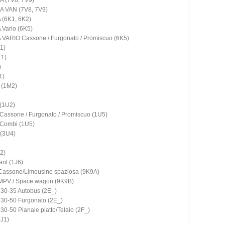
 VAN (7V8, 7V9)
(6K1, 6K2)
ario (6K5)
ARIO Cassone / Furgonato / Promiscuo (6K5)
K1)
L1)
)
1)
 (1M2)
 (1U2)
Cassone / Furgonato / Promiscuo (1U5)
 Combi (1U5)
(3U4)
2)
nt (1J6)
Cassone/Limousine spaziosa (9K9A)
MPV / Space wagon (9K9B)
0-35 Autobus (2E_)
0-50 Furgonato (2E_)
-50 Pianale piatto/Telaio (2F_)
1J1)