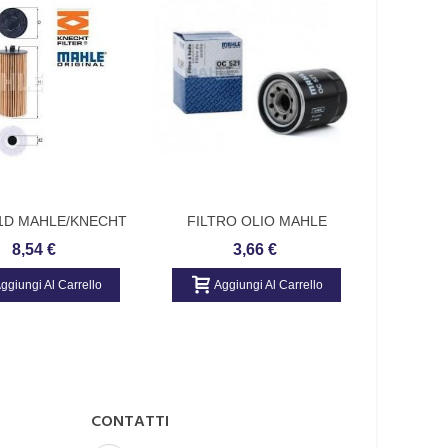
/1D MAHLE/KNECHT
FILTRO OLIO MAHLE
2992
O OLIO BMW, Mini
ORIGINAL
CARBU
8,54 €
3,66 €
DAILY 
ggiungi Al Carrello
Aggiungi Al Carrello
Ag
CONTATTI