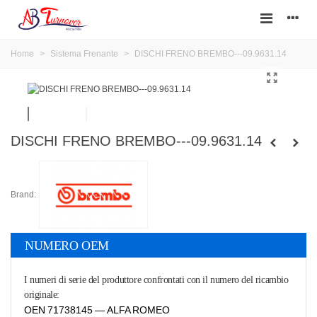
Home
>
Sistema Frenante
>
DISCHI FRENO BREMBO---09.9631.14
DISCHI FRENO BREMBO---09.9631.14
Brand:
NUMERO OEM
I numeri di serie del produttore confrontati con il numero del ricambio
originale:
OEN 71738145 — ALFA ROMEO