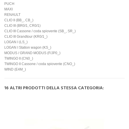
PUCH
MAXI
RENAULT
CLIO II (BB_, CB_)
CLIO III (BR0/1, CR0/1)
CLIO III Cassone / coda spiovente (SB_, SR_)
CLIO III Grandtour (KR0/1_)
LOGAN I (LS_)
LOGAN I Station wagon (KS_)
MODUS / GRAND MODUS (F/JP0_)
TWINGO II (CN0_)
TWINGO II Cassone / coda spiovente (CNO_)
WIND (E4M_)
16 ALTRI PRODOTTI DELLA STESSA CATEGORIA: