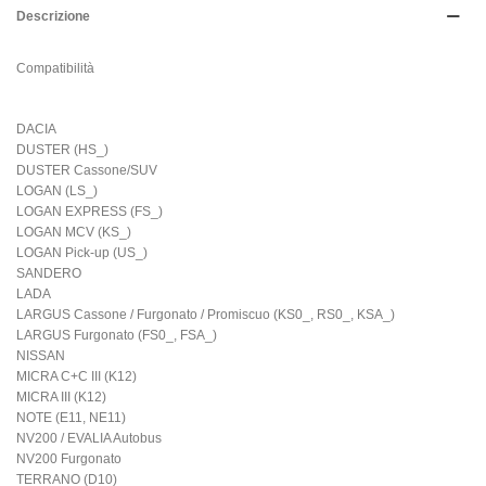
Descrizione
Compatibilità
DACIA
DUSTER (HS_)
DUSTER Cassone/SUV
LOGAN (LS_)
LOGAN EXPRESS (FS_)
LOGAN MCV (KS_)
LOGAN Pick-up (US_)
SANDERO
LADA
LARGUS Cassone / Furgonato / Promiscuo (KS0_, RS0_, KSA_)
LARGUS Furgonato (FS0_, FSA_)
NISSAN
MICRA C+C III (K12)
MICRA III (K12)
NOTE (E11, NE11)
NV200 / EVALIA Autobus
NV200 Furgonato
TERRANO (D10)