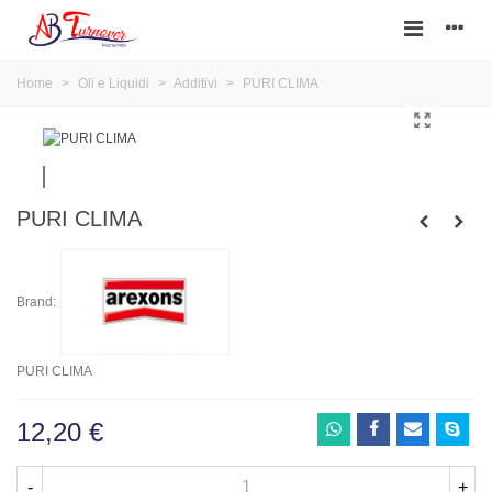
Home
>
Oli e Liquidi
>
Additivi
>
PURI CLIMA
PURI CLIMA
Brand:
PURI CLIMA
12,20 €
-
+