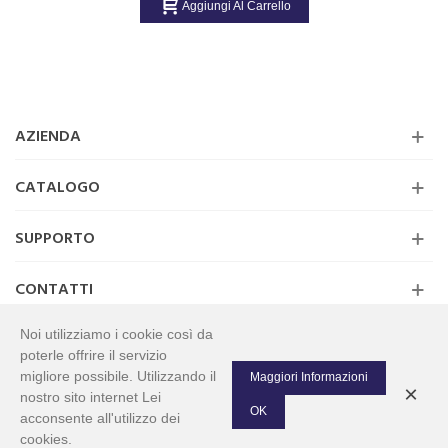
Aggiungi Al Carrello
AZIENDA
CATALOGO
SUPPORTO
CONTATTI
Noi utilizziamo i cookie così da
poterle offrire il servizio
migliore possibile. Utilizzando il
Maggiori Informazioni
×
Tutti i diritti riservati www.abricambiturnover.com. Negozio online ricambi
nostro sito internet Lei
auto. P.IVA 09446741218
OK
acconsente all'utilizzo dei
cookies.