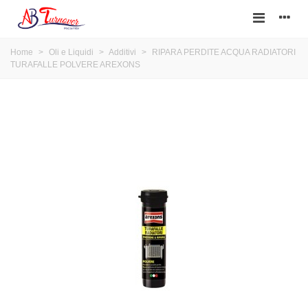
Home
>
Oli e Liquidi
>
Additivi
>
RIPARA PERDITE ACQUA RADIATORI
TURAFALLE POLVERE AREXONS