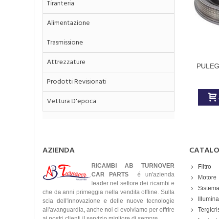
Tiranteria
Alimentazione
Trasmissione
Attrezzature
PULEG
ORIGI
Prodotti Revisionati
Vettura D'epoca
AZIENDA
CATAL
RICAMBI AB TURNOVER
Filtro
CAR PARTS
é un'azienda
Motore
leader nel settore dei ricambi e
Sistema
che da anni primeggia nella vendita offline. Sulla
Illumin
scia dell'innovazione e delle nuove tecnologie
all'avanguardia, anche noi ci evolviamo per offrire
Tergicri
ai nostri clienti il servizio migliore di sempre..