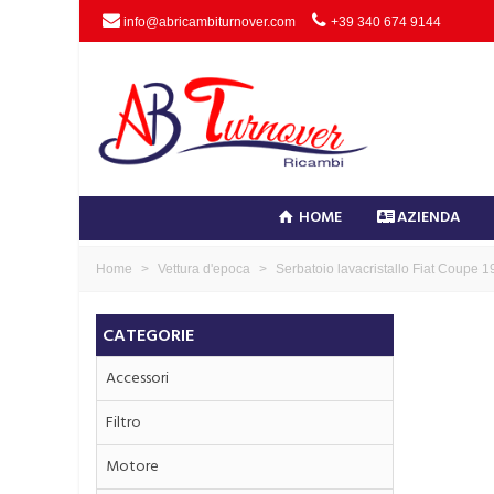
info@abricambiturnover.com
+39 340 674 9144
HOME
AZIENDA
Home
>
Vettura d'epoca
>
Serbatoio lavacristallo Fiat Coup
CATEGORIE
Accessori
Filtro
Motore