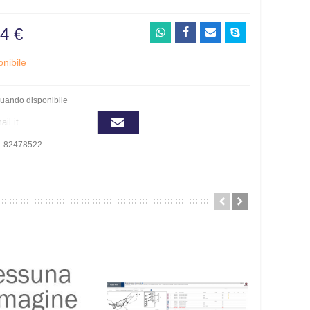
4 €
nibile
uando disponibile
:
82478522