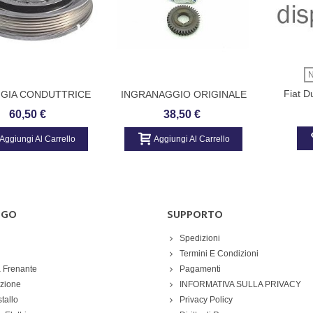
N
Fiat D
GIA CONDUTTRICE
INGRANAGGIO ORIGINALE
Modanat
NALE FIAT CODICE
LANCIA CODICE 7540562
60,50 €
38,50 €
Orig
7780351
PER LANCIA DELTA
Aggiungi Al Carrello
Aggiungi Al Carrello
OGO
SUPPORTO
Spedizioni
Termini E Condizioni
 Frenante
Pagamenti
azione
INFORMATIVA SULLA PRIVACY
stallo
Privacy Policy