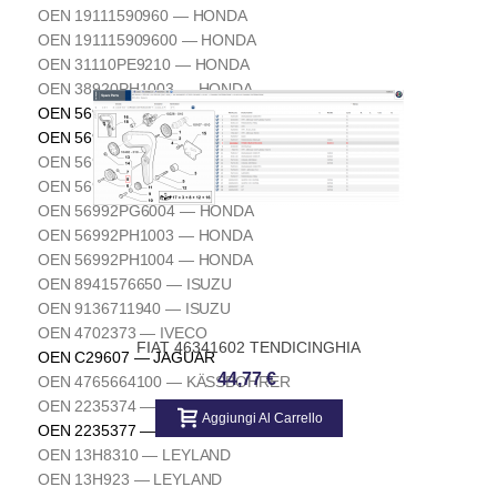
OEN 19111590960 — HONDA
OEN 191115909600 — HONDA
OEN 31110PE9210 — HONDA
OEN 38920PH1003 — HONDA
OEN 56992PC6003 — HONDA
OEN 56992PC6004 — HONDA
OEN 56992PC6014 — HONDA
OEN 56992PG6003 — HONDA
OEN 56992PG6004 — HONDA
OEN 56992PH1003 — HONDA
OEN 56992PH1004 — HONDA
OEN 8941576650 — ISUZU
OEN 9136711940 — ISUZU
OEN 4702373 — IVECO
FIAT 46341602 TENDICINGHIA
OEN C29607 — JAGUAR
DISTRIBUZIONE REGOLABILE ALFA
44,77 €
OEN 4765664100 — KÄSSBOHRER
GIULIA STELVIO DUCATO
OEN 2235374 — KHD
Aggiungi Al Carrello
OEN 2235377 — KHD
OEN 13H8310 — LEYLAND
OEN 13H923 — LEYLAND