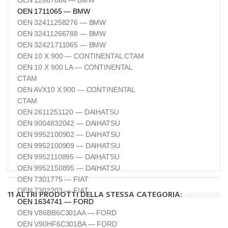
OEN 1711065 — BMW
OEN 32411258276 — BMW
OEN 32411266788 — BMW
OEN 32421711065 — BMW
OEN 10 X 900 — CONTINENTAL CTAM
OEN 10 X 900 LA — CONTINENTAL
CTAM
OEN AVX10 X 900 — CONTINENTAL
CTAM
OEN 2611251120 — DAIHATSU
OEN 9004832042 — DAIHATSU
OEN 9952100902 — DAIHATSU
OEN 9952100909 — DAIHATSU
OEN 9952110895 — DAIHATSU
OEN 9952150895 — DAIHATSU
OEN 7301775 — FIAT
OEN 7302203 — FIAT
11 ALTRI PRODOTTI DELLA STESSA CATEGORIA:
OEN 1634741 — FORD
OEN V86BB6C301AA — FORD
OEN V90HF6C301BA — FORD