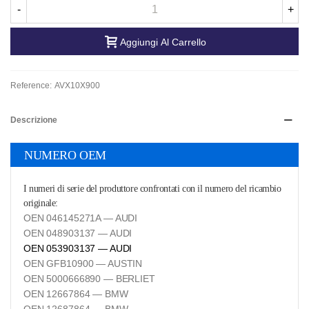
-
+
Aggiungi Al Carrello
Reference:
AVX10X900
Descrizione
NUMERO OEM
I numeri di serie del produttore confrontati con il numero del ricambio
originale:
OEN 046145271A — AUDI
OEN 048903137 — AUDI
OEN 053903137 — AUDI
OEN GFB10900 — AUSTIN
OEN 5000666890 — BERLIET
OEN 12667864 — BMW
OEN 12687864 — BMW