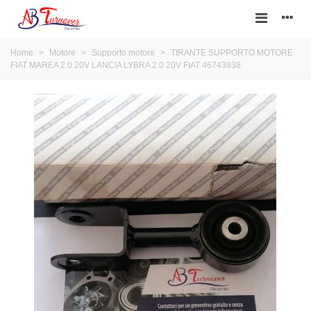
Home
>
Motore
>
Supporto motore
>
TIRANTE SUPPORTO MOTORE
FIAT MAREA 2.0 20V LANCIA LYBRA 2.0 20V FIAT 46743938