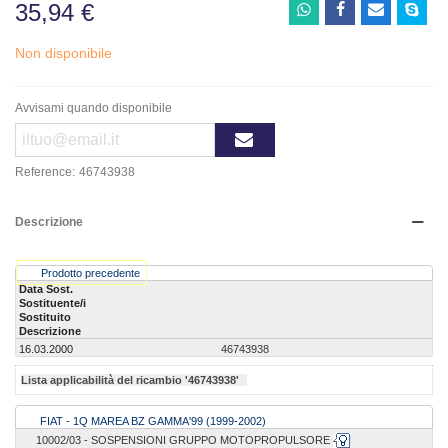
35,94 €
Non disponibile
Avvisami quando disponibile
Reference:
46743938
Descrizione
Prodotto precedente
Data Sost.
Sostituente/i
Sostituito
Descrizione
16.03.2000
46743938
Lista applicabilità del ricambio '46743938'
FIAT - 1Q MAREA BZ GAMMA'99 (1999-2002)
10002/03 - SOSPENSIONI GRUPPO MOTOPROPULSORE