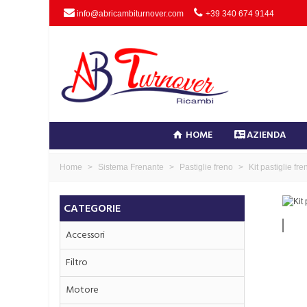
info@abricambiturnover.com
+39 340 674 9144
HOME
AZIENDA
Home
>
Sistema Frenante
>
Pastiglie freno
>
Kit pastiglie
CATEGORIE
Accessori
Filtro
Motore