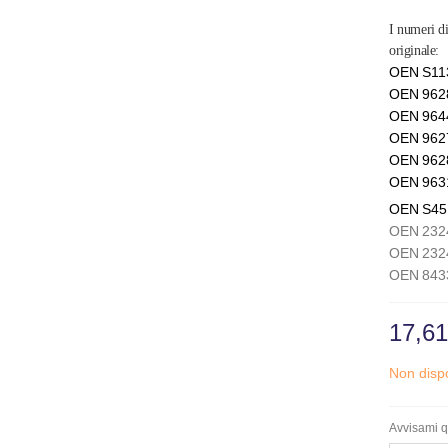
I numeri di
originale:
OEN S11
OEN 962
OEN 964
OEN 96
OEN 96
OEN 96
OEN S4
OEN 232
OEN 232
OEN 843
17,61
Non dispo
Avvisami q