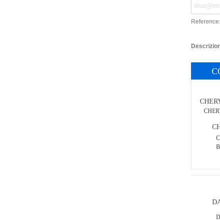
Reference
Descrizio
C
CHER
CHERY 
C
C
B
D
D