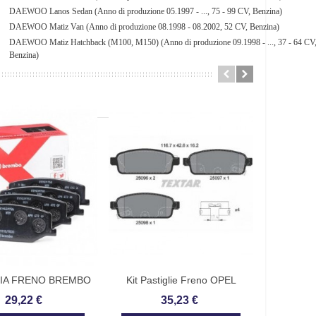
DAEWOO Lanos Sedan (Anno di produzione 05.1997 - ..., 75 - 99 CV, Benzina)
DAEWOO Matiz Van (Anno di produzione 08.1998 - 08.2002, 52 CV, Benzina)
DAEWOO Matiz Hatchback (M100, M150) (Anno di produzione 09.1998 - ..., 37 - 64 CV
Benzina)
LIA FRENO BREMBO
Kit Pastiglie Freno OPEL
PASTIGL
odice P06038
ASTRA MOKKA-ZAFIRA
Co
29,22 €
35,23 €
TEXTAR 2509602