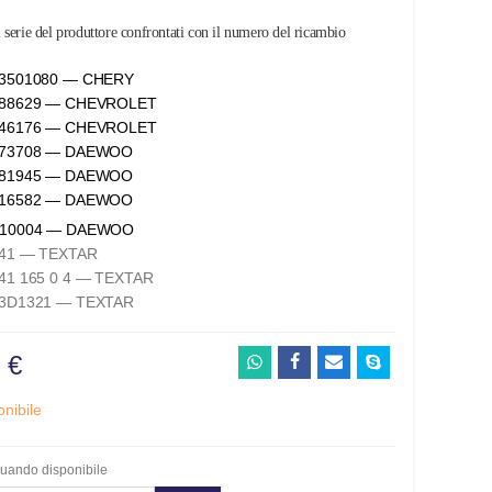
 serie del produttore confrontati con il numero del ricambio
3501080 — CHERY
88629 — CHEVROLET
46176 — CHEVROLET
273708 — DAEWOO
281945 — DAEWOO
316582 — DAEWOO
510004 — DAEWOO
41 — TEXTAR
41 165 0 4 — TEXTAR
3D1321 — TEXTAR
 €
nibile
uando disponibile