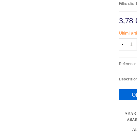
Filtro oli
3,78 
Ultimi ar
-
Reference
Descrizio
O
ABAR
ABARTH
A