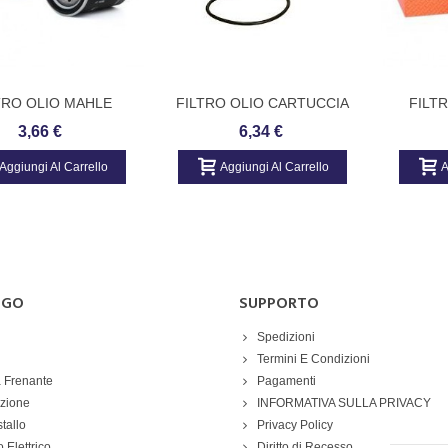
TRO OLIO MAHLE
FILTRO OLIO CARTUCCIA
FILT
ORIGINAL
FILTRO (MAHLE ORIGINAL
MAHLE 
3,66 €
6,34 €
OX 360D)
Aggiungi Al Carrello
Aggiungi Al Carrello
A
OGO
SUPPORTO
Spedizioni
Termini E Condizioni
 Frenante
Pagamenti
azione
INFORMATIVA SULLA PRIVACY
stallo
Privacy Policy
 Elettrico
Diritto di Recesso