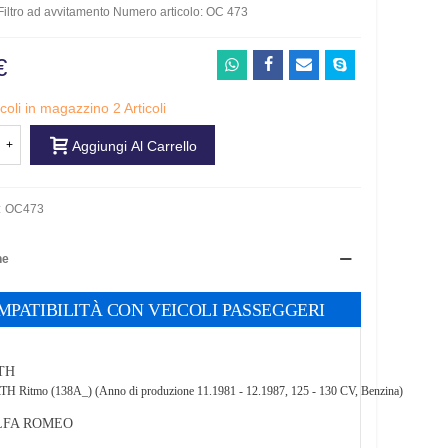
o Filtro ad avvitamento Numero articolo: OC 473
€
ticoli in magazzino
2 Articoli
+
Aggiungi Al Carrello
:
OC473
ne
MPATIBILITÀ CON VEICOLI PASSEGGERI
TH
 Ritmo (138A_) (Anno di produzione 11.1981 - 12.1987, 125 - 130 CV, Benzina)
LFA ROMEO