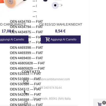
OEN 4383018 — FIAT
OEN 4394254 — FIAT
OEN 43942540 — FIAT
OEN 4434791 — FIAT
OEN 4434793 — FIAT
RO CARBURANTE
OX 815/1D MAHLE/KNECHT
MAHLE OR
OEN 4434794 — FIAT
ORIGINAL KNETCH
FILTRO OLIO BMW, Mini
Cartucc
17,08 €
8,54 €
OEN 4434975 — FIAT
Arti
OEN 4469396 — FIAT
ggiungi Al Carrello
Aggiungi Al Carrello
Ag
OEN 4469397 — FIAT
OEN 4469398 — FIAT
OEN 4469399 — FIAT
OEN 4469400 — FIAT
OEN 46805828 — FIAT
OEN 46805829 — FIAT
CONTATTI
OEN 510313 — FIAT
OEN 510889 — FIAT
info@abricambiturnover.com
OEN 530388 — FIAT
Tel. +39 340 674 9144
OEN 534372 — FIAT
OEN 542044 — FIAT
Boscoreale, 80041 (NA) Italia
OEN 546898 — FIAT
0
OEN 5889210 — FIAT