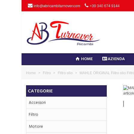
info@abricambiturnover.com
+39 340 674 9144
HOME
AZIENDA
Home
>
Filtro
>
Filtro olio
>
MAHLE ORIGINAL Filtro olio Filtr
CATEGORIE
Accessori
Filtro
Motore