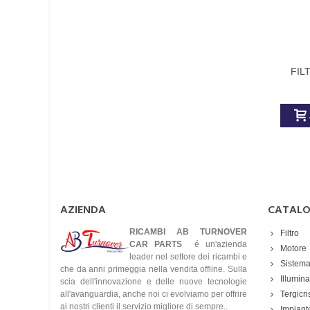
FIL
AZIENDA
CATAL
RICAMBI AB TURNOVER
Filtro
CAR PARTS
é un'azienda
Motore
leader nel settore dei ricambi e
Sistema
che da anni primeggia nella vendita offline. Sulla
Illumin
scia dell'innovazione e delle nuove tecnologie
all'avanguardia, anche noi ci evolviamo per offrire
Tergicri
ai nostri clienti il servizio migliore di sempre..
Impianto