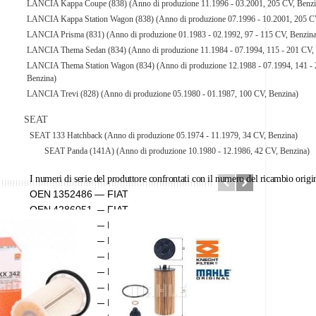
LANCIA Kappa Coupe (838) (Anno di produzione 11.1996 - 03.2001, 205 CV, Benzi
LANCIA Kappa Station Wagon (838) (Anno di produzione 07.1996 - 10.2001, 205 C
LANCIA Prisma (831) (Anno di produzione 01.1983 - 02.1992, 97 - 115 CV, Benzina
LANCIA Thema Sedan (834) (Anno di produzione 11.1984 - 07.1994, 115 - 201 CV, 
LANCIA Thema Station Wagon (834) (Anno di produzione 12.1988 - 07.1994, 141 -
Benzina)
LANCIA Trevi (828) (Anno di produzione 05.1980 - 01.1987, 100 CV, Benzina)
SEAT
SEAT 133 Hatchback (Anno di produzione 05.1974 - 11.1979, 34 CV, Benzina)
SEAT Panda (141A) (Anno di produzione 10.1980 - 12.1986, 42 CV, Benzina)
I numeri di serie del produttore confrontati con il numero del ricambio origi
OEN 1352486 — FIAT
OEN 4286051 — FIAT
OEN 4306881 — FIAT
OEN 4316238 — FIAT
OEN 4353591 — FIAT
OEN 4360750 — FIAT
OEN 4363485 — FIAT
OEN 4371580 — FIAT