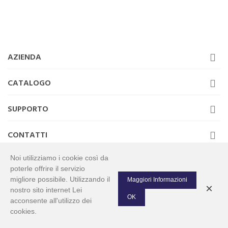
AZIENDA
CATALOGO
SUPPORTO
CONTATTI
Noi utilizziamo i cookie così da
poterle offrire il servizio
migliore possibile. Utilizzando il
Maggiori Informazioni
×
Tutti i diritti riservati www.abricambiturnover.com. Negozio online ricambi
nostro sito internet Lei
auto. P.IVA 09446741218
OK
acconsente all'utilizzo dei
cookies.
0
Left column
Cart
Top