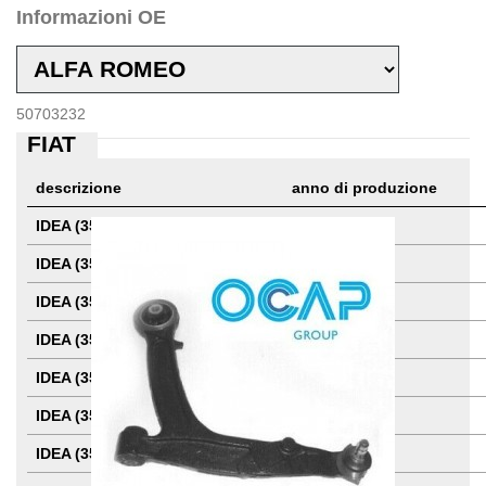
Informazioni OE
50703232
FIAT
11 ALTRI PRODOTTI DELLA STESSA CATEGORIA:
descrizione
anno di produzione
IDEA (350_): 1.2 16V
01.2004 -
IDEA (350_): 1.4
10.2005 -
IDEA (350_): 1.4 LPG
10.2004 -
IDEA (350_): 1.4
12.2003 -
IDEA (350_): 1.4 16V
01.2004 -
IDEA (350_): 1.3 D Multijet
01.2004 -
IDEA (350_): 1.3 D Multijet
10.2005 -