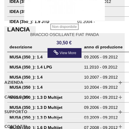
IDEA (350_): 1.3 D Multijet
05.2008 - 12.2012
IDEA (350_): 1.6 D Multijet
05.2008 -
IDEA (350_): 1.9 JTD
01.2004 -
Non disponibile
LANCIA
BRACCIO OSCILLANTE FIAT PANDA
Assale Anteriore Dx OCAP 0383837
30,50 €
descrizione
anno di produzione
View More
MUSA (350_): 1.4
09.2005 - 09.2012
MUSA (350_): 1.4 LPG
11.2010 - 09.2012
MUSA (350_): 1.4
10.2007 - 09.2012
AZIENDA
MUSA (350_): 1.4
10.2004 - 09.2012
CATALOGO
MUSA (350_): 1.3 D Multijet
10.2004 - 09.2012
MUSA (350_): 1.3 D Multijet
09.2006 - 09.2012
SUPPORTO
MUSA (350_): 1.3 D Multijet
03.2009 - 09.2012
CONTATTI
MUSA (350_): 1.6 D Multijet
07.2008 - 09.2012