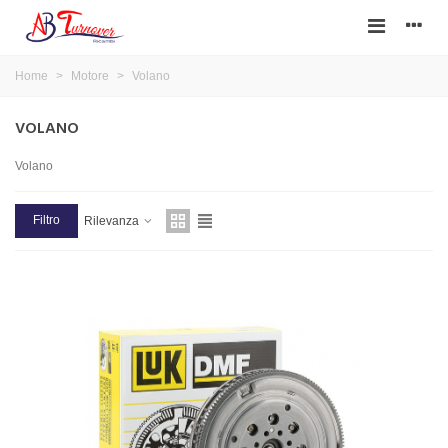
Home
>
Motore
>
Volano
VOLANO
Volano
Filtro
Rilevanza