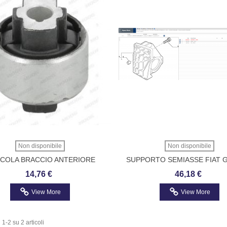
Non disponibile
Non disponibile
COLA BRACCIO ANTERIORE
SUPPORTO SEMIASSE FIAT 
OEN JUMPER- FIAT DUCATO-
PUNTO ALFA MITO LANCIA
14,76 €
46,18 €
OT BOXER MOOG CI-SB-5126
51869690-51788013
View More
View More
 1-2 su 2 articoli