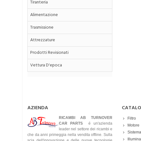
Tiranteria
Alimentazione
Trasmissione
Attrezzature
Prodotti Revisionati
Vettura D'epoca
AZIENDA
CATAL
RICAMBI AB TURNOVER
Filtro
CAR PARTS
é un'azienda
Motore
leader nel settore dei ricambi e
Sistema
che da anni primeggia nella vendita offline. Sulla
Illumin
scia dell'innovazione e delle nuove tecnologie