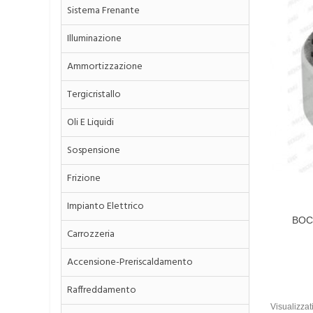
Sistema Frenante
Illuminazione
Ammortizzazione
Tergicristallo
Oli E Liquidi
Sospensione
Frizione
Impianto Elettrico
BOC
Carrozzeria
CITR
PEUGE
Accensione-Preriscaldamento
Raffreddamento
Visualizzati