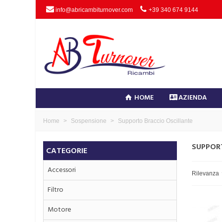
info@abricambiturnover.com
+39 340 674 9144
HOME
AZIENDA
Home
>
Sospensione
>
Supporto Braccio Oscillante
SUPPOR
CATEGORIE
Accessori
Rilevanza
Filtro
Motore