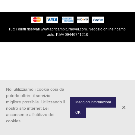
Tutti i diritti riservati www.abricambiturnover.com. Negozio online ricambi
auto. P.IVA 09446741218
Noi utilizziamo i cookie così da
poterle offrire il servizio
migliore possibile. Utilizzando il
Maggiori Informazioni
×
nostro sito internet Lei
OK
acconsente all'utilizzo dei
cookies.
0
Left column
Cart
Top