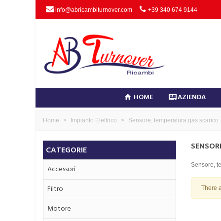
info@abricambiturnover.com
+39 340 674 9144
HOME
AZIENDA
Home
>
Impianto Elettrico
>
Sensore, temperatura gas scarico
SENSOR
CATEGORIE
Sensore, t
Accessori
Filtro
There a
Motore