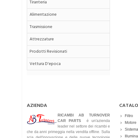
Tiranteria
Alimentazione
Trasmissione
Attrezzature
Prodotti Revisionati
Vettura D'epoca
AZIENDA
CATAL
RICAMBI AB TURNOVER
Filtro
CAR PARTS
é un'azienda
Motore
leader nel settore dei ricambi e
Sistema
che da anni primeggia nella vendita offline. Sulla
Illumin
scia dell'innovazione e delle nuove tecnologie