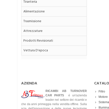
Tiranteria
Alimentazione
Trasmissione
Attrezzature
Prodotti Revisionati
Vettura D'epoca
AZIENDA
CATAL
RICAMBI AB TURNOVER
Filtro
CAR PARTS
é un'azienda
Motore
leader nel settore dei ricambi e
Sistema
che da anni primeggia nella vendita offline. Sulla
Illumin
scia dell'innovazione e delle nuove tecnologie