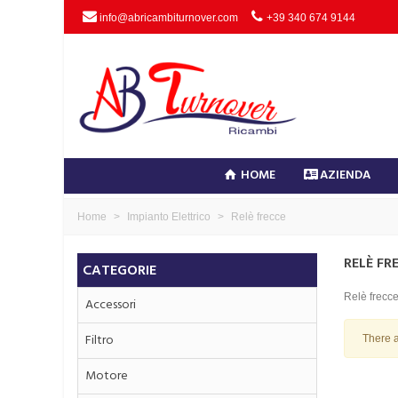
info@abricambiturnover.com
+39 340 674 9144
HOME
AZIENDA
Home
>
Impianto Elettrico
>
Relè frecce
RELÈ FR
CATEGORIE
Relè frecc
Accessori
Filtro
There a
Motore