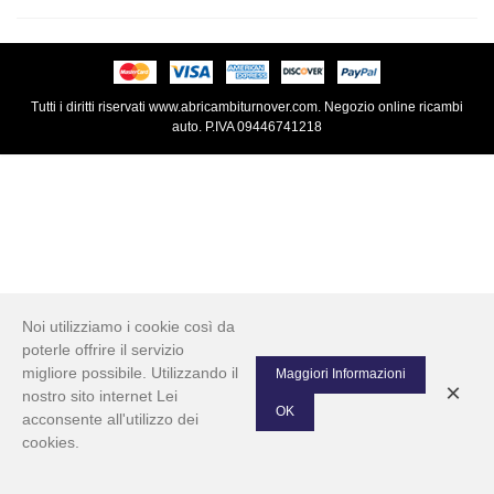
Tutti i diritti riservati www.abricambiturnover.com. Negozio online ricambi
auto. P.IVA 09446741218
Noi utilizziamo i cookie così da
poterle offrire il servizio
migliore possibile. Utilizzando il
Maggiori Informazioni
×
nostro sito internet Lei
OK
acconsente all'utilizzo dei
cookies.
0
Left column
Cart
Top