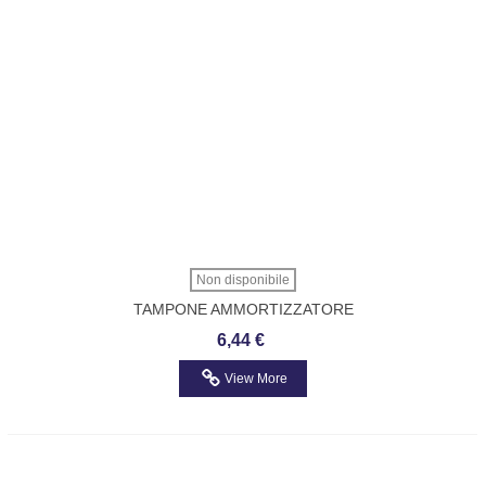
Non disponibile
TAMPONE AMMORTIZZATORE
ANTERIORE
6,44 €
N.PANDA/IDEA/MUSA/YPSILON
Impergom 390263
View More