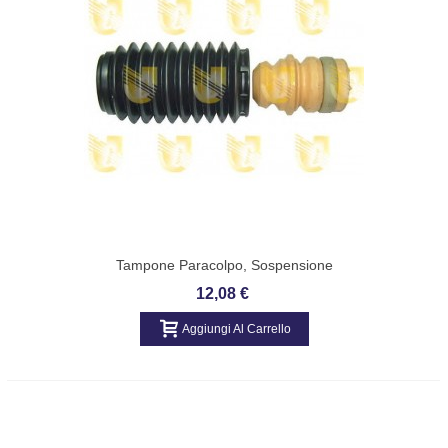
Tampone Paracolpo, Sospensione
MERCEDES CLASSA A -B UNIGOM
12,08 €
391693
Aggiungi Al Carrello