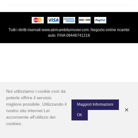
Tutti i diritti riservati www.abricambiturnover.com. Negozio online ricambi
auto. P.IVA 09446741218
Noi utilizziamo i cookie così da
poterle offrire il servizio
migliore possibile. Utilizzando il
Maggiori Informazioni
×
nostro sito internet Lei
OK
acconsente all'utilizzo dei
cookies.
0
Left column
Cart
Top