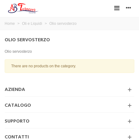
Home
>
Oli e Liquidi
>
Olio servosterzo
OLIO SERVOSTERZO
Olio servosterzo
There are no products on the category.
AZIENDA
CATALOGO
SUPPORTO
CONTATTI