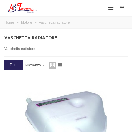
Home
>
Motore
>
Vaschetta radiatore
VASCHETTA RADIATORE
Vaschetta radiatore
Filtro
Rilevanza